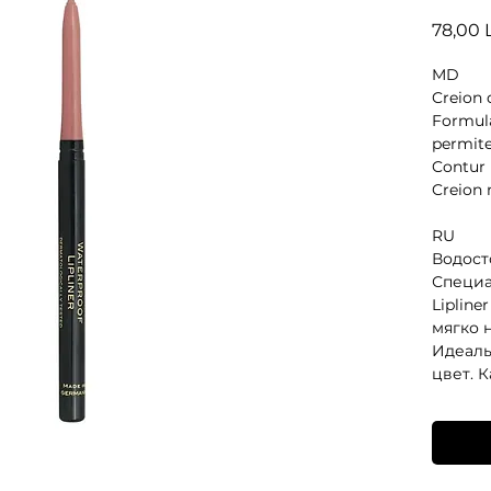
78,00 
MD
Creion d
Formula 
permite
Contur p
Creion 
RU
Водост
Специа
Lipline
мягко 
Идеаль
цвет. 