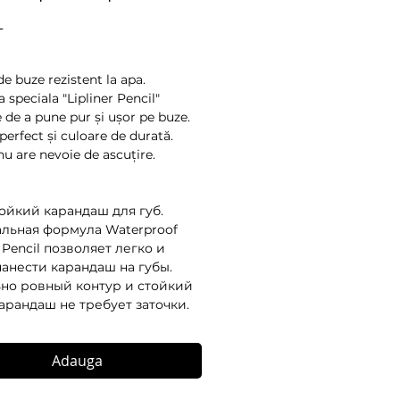
Preț
L
e buze rezistent la apa. 
speciala "Lipliner Pencil" 
 de a pune pur și ușor pe buze. 
erfect și culoare de durată. 
nu are nevoie de ascuțire.
ойкий карандаш для губ. 
льная формула Waterproof 
r Pencil позволяет легко и 
нанести карандаш на губы. 
но ровный контур и стойкий 
Карандаш не требует заточки.
Adauga