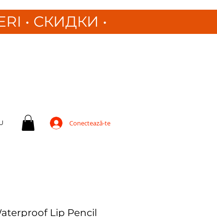
ERI
•
СКИДКИ •
U
Conectează-te
Waterproof Lip Pencil