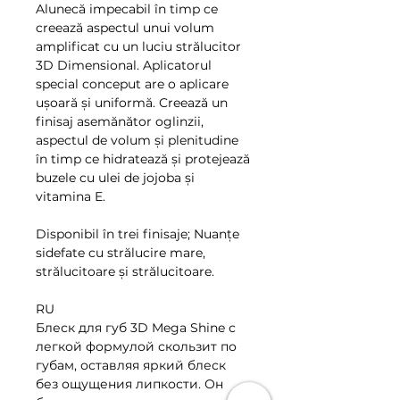
Alunecă impecabil în timp ce
creează aspectul unui volum
amplificat cu un luciu strălucitor
3D Dimensional. Aplicatorul
special conceput are o aplicare
ușoară și uniformă. Creează un
finisaj asemănător oglinzii,
aspectul de volum și plenitudine
în timp ce hidratează și protejează
buzele cu ulei de jojoba și
vitamina E.
Disponibil în trei finisaje; Nuanțe
sidefate cu strălucire mare,
strălucitoare și strălucitoare.
RU
Блеск для губ 3D Mega Shine с
легкой формулой скользит по
губам, оставляя яркий блеск
без ощущения липкости. Он