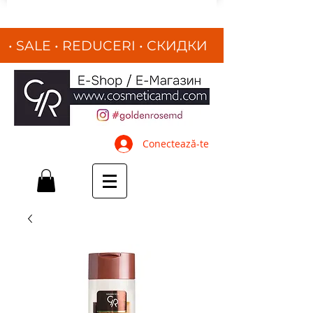
• SALE • REDUCERI
•
СКИДКИ
•
Conectează-te