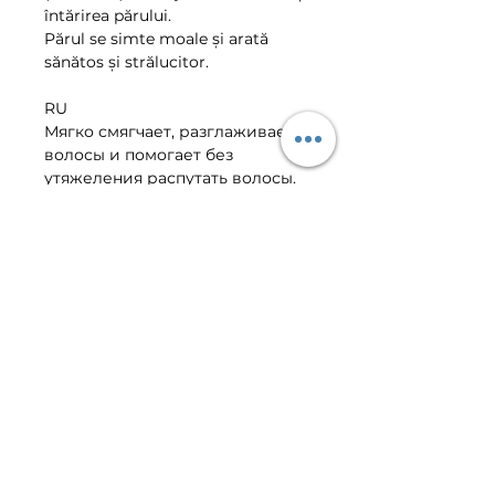
întărirea părului.
Părul se simte moale și arată
sănătos și strălucitor.
RU
Мягко смягчает, разглаживает
волосы и помогает без
утяжеления распутать волосы.
Формула содержит коллаген
акации, органическое
аргановое масло и провитамин
В5 (пантенол), которые
помогают питать и укреплять
волосы.
Волосы мягкие, выглядят
здоровыми и блестящими.
VIBER | TELEGRAM CLIENT
CENTER
+373-799-01-022