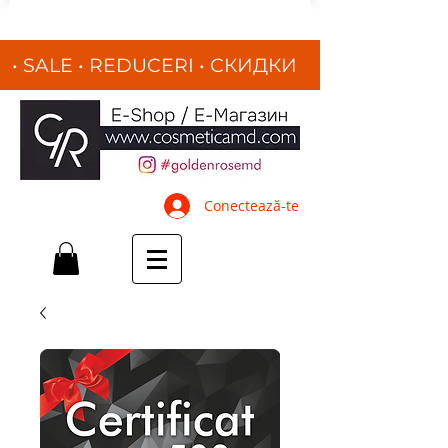
• SALE • REDUCERI
•
СКИДКИ
•
Conectează-te