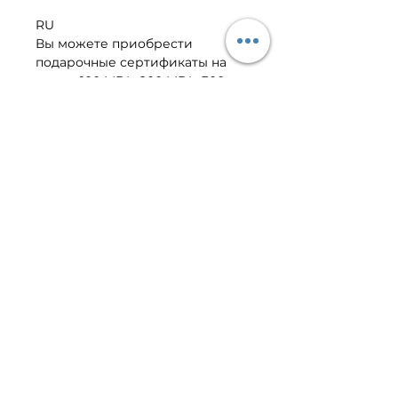
RU
Вы можете приобрести 
подарочные сертификаты на 
сумму 100 MDL, 200 MDL, 300 
MDL или 500 MDL.
Если суммы сертификата не 
хватает для оплаты какого-либо 
заказа, вы всегда можете 
доплатить разницу.
VIBER | TELEGRAM CLIENT
CENTER
+373-799-01-022
©
2016-2026
Golden Rose E-
Shop.