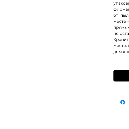
упаков
фирмен
от пыл
месте 
прямых
не оста
Хранит
месте. 
домаш