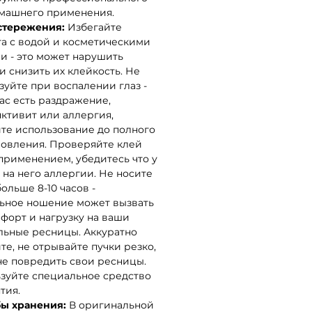
машнего применения.
стережения:
Избегайте
та с водой и косметическими
и - это может нарушить
и снизить их клейкость. Не
зуйте при воспалении глаз -
вас есть раздражение,
ктивит или аллергия,
те использование до полного
овления. Проверяйте клей
применением, убедитесь что у
т на него аллергии. Не носите
ольше 8-10 часов -
ьное ношение может вызвать
форт и нагрузку на ваши
льные ресницы. Аккуратно
те, не отрывайте пучки резко,
не повредить свои ресницы.
зуйте специальное средство
тия.
ы хранения:
В оригинальной