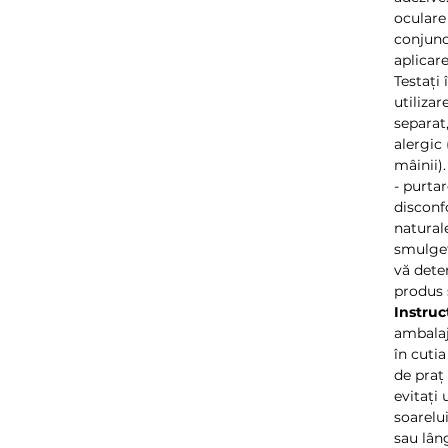
oculare 
conjunc
aplicar
Testați
utilizar
separat
alergic 
mâinii)
- purta
disconf
naturale
smulgeț
vă dete
produs 
Instruc
ambalaj
în cutia
de praț 
evitați
soarelui
sau lâng