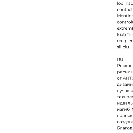
loc inac
contact
Menține
controla
extrem)
luați în
recipie
siliciu.
RU
Роскош
ресниц
от ANT
дизайн
пучок 
технол
идеаль
изгиб.
волоск
создав
Благод