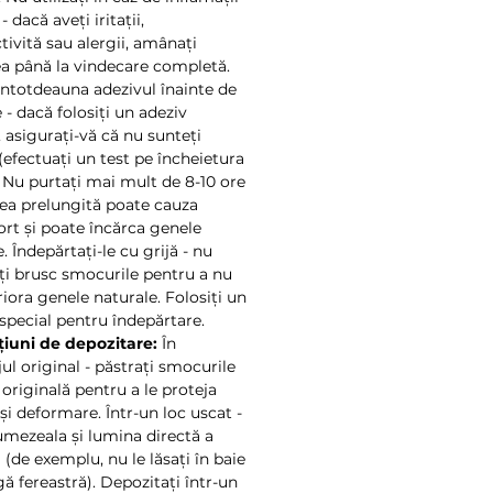
- dacă aveți iritații,
tivită sau alergii, amânați
ea până la vindecare completă.
 întotdeauna adezivul înainte de
e - dacă folosiți un adeziv
, asigurați-vă că nu sunteți
(efectuați un test pe încheietura
. Nu purtați mai mult de 8-10 ore
rea prelungită poate cauza
ort și poate încărca genele
. Îndepărtați-le cu grijă - nu
i brusc smocurile pentru a nu
riora genele naturale. Folosiți un
special pentru îndepărtare.
țiuni de depozitare:
În
ul original - păstrați smocurile
 originală pentru a le proteja
și deformare. Într-un loc uscat -
 umezeala și lumina directă a
 (de exemplu, nu le lăsați în baie
ă fereastră). Depozitați într-un