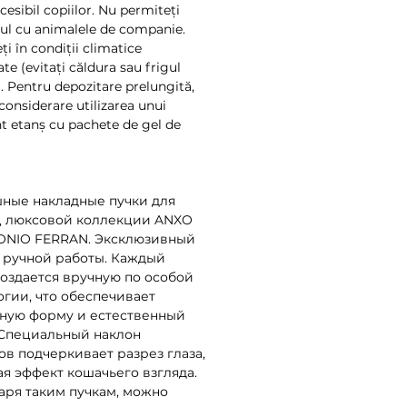
cesibil copiilor. Nu permiteți
ul cu animalele de companie.
ți în condiții climatice
te (evitați căldura sau frigul
. Pentru depozitare prelungită,
 considerare utilizarea unui
nt etanș cu pachete de gel de
ные накладные пучки для
 люксовой коллекции ANXO
ONIO FERRAN. Эксклюзивный
 ручной работы. Каждый
создается вручную по особой
огии, что обеспечивает
ную форму и естественный
 Специальный наклон
ов подчеркивает разрез глаза,
ая эффект кошачьего взгляда.
аря таким пучкам, можно