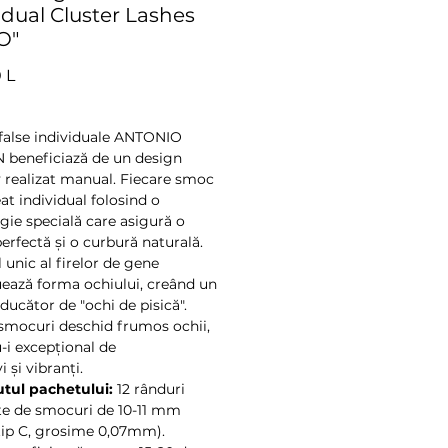
idual Cluster Lashes
O"
Preț
 L
false individuale ANTONIO
beneficiază de un design
v realizat manual. Fiecare smoc
at individual folosind o
gie specială care asigură o
erfectă și o curbură naturală.
 unic al firelor de gene
ează forma ochiului, creând un
ducător de "ochi de pisică".
smocuri deschid frumos ochii,
-i excepțional de
i și vibranți.
tul pachetului:
12 rânduri
e de smocuri de 10-11 mm
tip C, grosime 0,07mm).