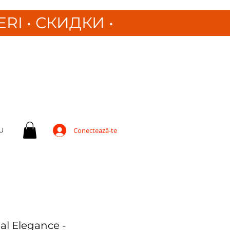
ERI
•
СКИДКИ •
U
Conectează-te
al Elegance -