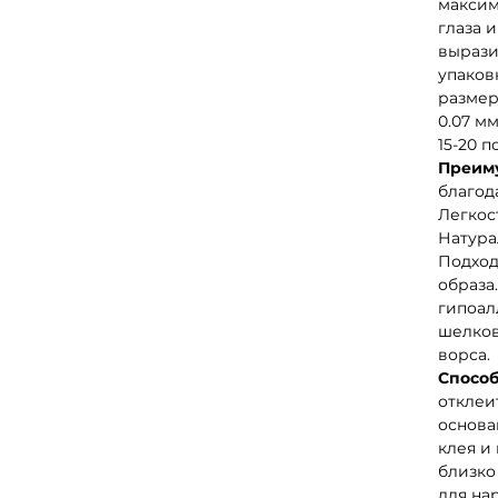
максим
глаза и
вырази
упаков
размера
0.07 мм
15-20 
Преим
благод
Легкос
Натура
Подход
образа
гипоал
шелков
ворса.
Способ
отклеи
основа
клея и
близко
для на