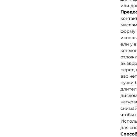
или до
Предо
контак
маслам
форму 
исполь
ели у 
конъюн
отложи
выздор
перед 
вас не
пучки б
длител
диском
натура
снимай
чтобы 
Исполь
для сня
Способ