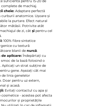
te suficientă pentru 15-20 de
ii complete de machiaj.
ii cheie:
Adaptare perfectă
ă curburii anatomice. Ușoare și
bile la purtare. Efect natural
tor mătăsii. Potrivite atât
machiajul de zi, cât
și
pentru cel
ă.
l:
100% fibre sintetice
rgenice cu textură
toare blanii de
nurcă
.
de aplicare:
Îndepărtați cu
n smoc de la bază folosind o
 Aplicați un strat subțire de
pentru gene. Așezați cât mai
 de linia genelelor
e. Doar pentru uz extern,
nal și acasă.
ii:
Evitați contactul cu apa și
le cosmetice - acestea pot afecta
mocurilor și proprietățile
 Nu utilizați în caz de inflamații