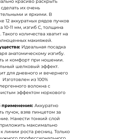
ально красиво раскрыть
 сделать их очень
тельными и яркими. В
ке 12 аккуратных рядов пучков
 10-11 мм, изгиб С, толщина
. Такого количества хватит на
полноценных макияжей.
ущества:
Идеальная посадка
аря анатомическому изгибу.
ть и комфорт при ношении.
льный шелковый эффект.
ит для дневного и вечернего
. Изготовлен из 100%
лергенного волокна с
истым эффектом норкового
 применения:
Аккуратно
ть пучок, взяв пинцетом за
ние. Нанести тонкий слой
 приложить максимально
 к линии роста ресниц. Только
ружного профессионального