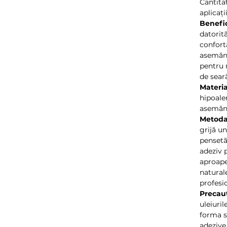
Cantita
aplicaț
Benefic
datorit
conforta
asemănă
pentru 
de sear
Materia
hipoale
asemănă
Metoda 
grijă u
pensetă.
adeziv 
aproape
natural
profesio
Precauț
uleiuri
forma s
adezive.