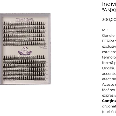
Indiv
"ANX
300,00
MD
Genele 
FERRAN 
exclusi
este cre
tehnolo
formă p
Unghiul
accentu
efect se
Aceste 
făcându
expresiv
Conținu
ordonat
(curbă 