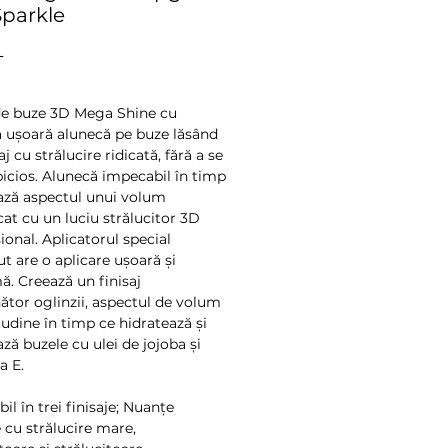
 Sparkle
Preț
L
de buze 3D Mega Shine cu
 ușoară alunecă pe buze lăsând
aj cu strălucire ridicată, fără a se
ipicios. Alunecă impecabil în timp
ază aspectul unui volum
cat cu un luciu strălucitor 3D
onal. Aplicatorul special
t are o aplicare ușoară și
ă. Creează un finisaj
tor oglinzii, aspectul de volum
tudine în timp ce hidratează și
ză buzele cu ulei de jojoba și
a E.
il în trei finisaje; Nuanțe
e cu strălucire mare,