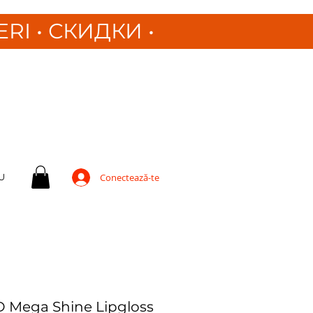
ERI
•
СКИДКИ •
U
Conectează-te
D Mega Shine Lipgloss