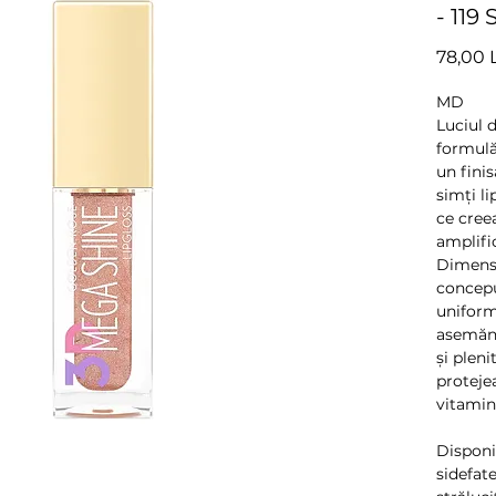
- 119
78,00 
MD
Luciul 
formulă
un finis
simți l
ce cree
amplifi
Dimensi
concepu
uniform
asemănă
și pleni
protejea
vitamin
Disponib
sidefat