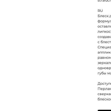
străluci
RU
Блеск 
формул
оставл
липкос
создав
с блес
Специа
апплик
равном
зеркал
одновр
губы м
Доступ
Перла
сверка
блеско