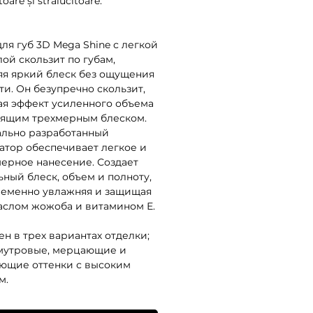
toare și strălucitoare.
для губ 3D Mega Shine с легкой
ой скользит по губам,
яя яркий блеск без ощущения
ти. Он безупречно скользит,
ая эффект усиленного объема
тящим трехмерным блеском.
льно разработанный
атор обеспечивает легкое и
ерное нанесение. Создает
ьный блеск, объем и полноту,
еменно увлажняя и защищая
аслом жожоба и витамином Е.
ен в трех вариантах отделки;
мутровые, мерцающие и
ющие оттенки с высоким
м.