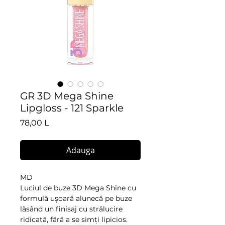
GR 3D Mega Shine
Lipgloss - 121 Sparkle
Preț
78,00 L
Adauga
MD
Luciul de buze 3D Mega Shine cu
formulă ușoară alunecă pe buze
lăsând un finisaj cu strălucire
ridicată, fără a se simți lipicios.