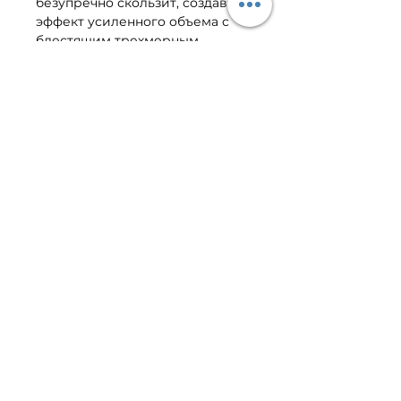
безупречно скользит, создавая
эффект усиленного объема с
блестящим трехмерным
блеском. Специально
разработанный аппликатор
обеспечивает легкое и
равномерное нанесение.
Создает зеркальный блеск,
объем и полноту,
одновременно увлажняя и
защищая губы маслом жожоба
и витамином Е.
Доступен в трех вариантах
отделки; Перламутровые,
мерцающие и сверкающие
оттенки с высоким блеском.
VIBER | TELEGRAM CLIENT