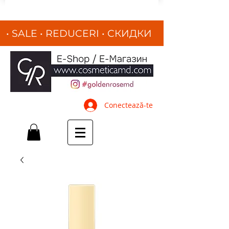
• SALE • REDUCERI
•
СКИДКИ
•
Conectează-te