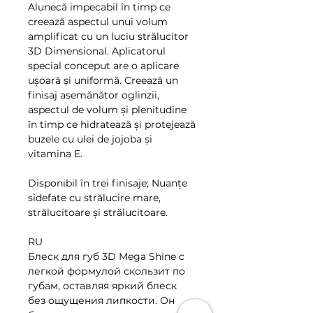
Alunecă impecabil în timp ce
creează aspectul unui volum
amplificat cu un luciu strălucitor
3D Dimensional. Aplicatorul
special conceput are o aplicare
ușoară și uniformă. Creează un
finisaj asemănător oglinzii,
aspectul de volum și plenitudine
în timp ce hidratează și protejează
buzele cu ulei de jojoba și
vitamina E.
Disponibil în trei finisaje; Nuanțe
sidefate cu strălucire mare,
strălucitoare și strălucitoare.
RU
Блеск для губ 3D Mega Shine с
легкой формулой скользит по
губам, оставляя яркий блеск
без ощущения липкости. Он