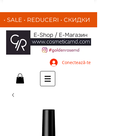
• SALE • REDUCERI
•
СКИДКИ
•
Conectează-te