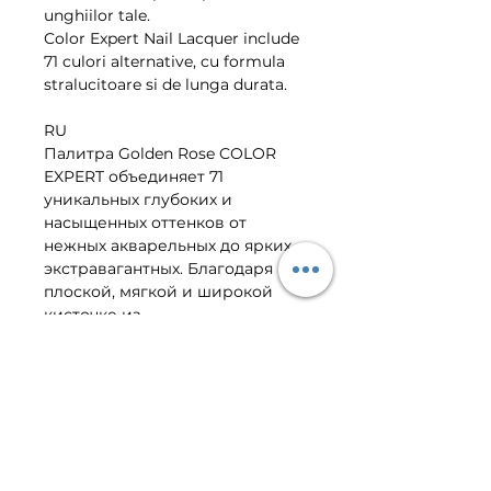
unghiilor tale. 
Color Expert Nail Lacquer include 
71 culori alternative, cu formula 
stralucitoare si de lunga durata. 
RU
Палитра Golden Rose COLOR 
EXPERT объединяет 71 
уникальных глубоких и 
насыщенных оттенков от 
нежных акварельных до ярких 
экстравагантных. Благодаря 
плоской, мягкой и широкой 
кисточке из 
высококачественного 
материала плотная текстура 
лака идеально распределяется 
по всей поверхности ногтевой 
пластины. В состав лака входят 
интенсивные пигменты, 
создающие покрытие 