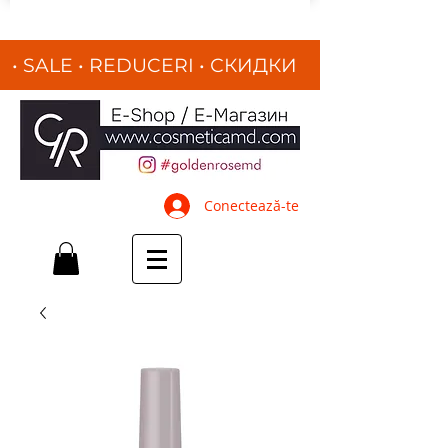
• SALE • REDUCERI
•
СКИДКИ
•
Conectează-te