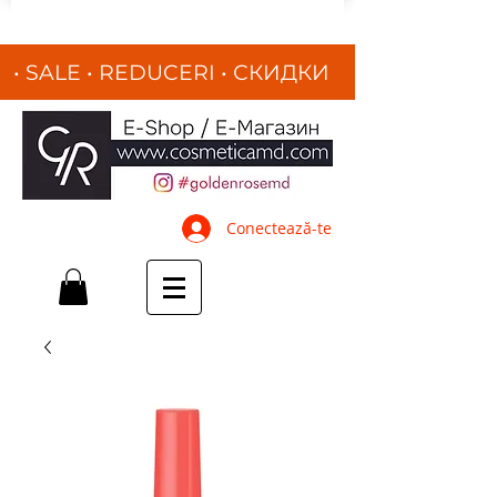
• SALE • REDUCERI
•
СКИДКИ
•
Conectează-te