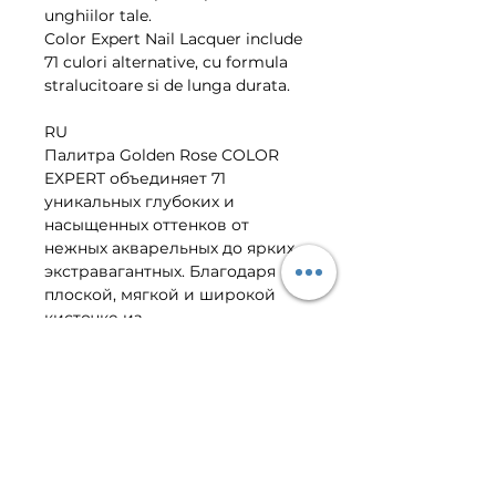
unghiilor tale. 
Color Expert Nail Lacquer include 
71 culori alternative, cu formula 
stralucitoare si de lunga durata. 
RU
Палитра Golden Rose COLOR 
EXPERT объединяет 71 
уникальных глубоких и 
насыщенных оттенков от 
нежных акварельных до ярких 
экстравагантных. Благодаря 
плоской, мягкой и широкой 
кисточке из 
высококачественного 
материала плотная текстура 
лака идеально распределяется 
по всей поверхности ногтевой 
пластины. В состав лака входят 
интенсивные пигменты, 
создающие покрытие 