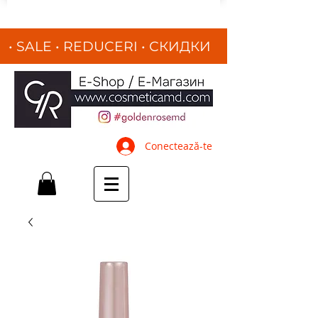
• SALE • REDUCERI
•
СКИДКИ
•
Conectează-te