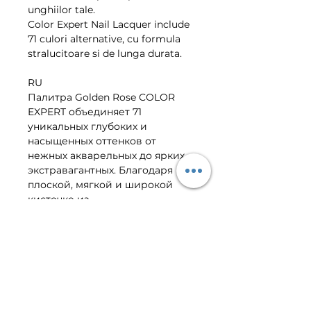
unghiilor tale. 
Color Expert Nail Lacquer include 
71 culori alternative, cu formula 
stralucitoare si de lunga durata. 
RU
Палитра Golden Rose COLOR 
EXPERT объединяет 71 
уникальных глубоких и 
насыщенных оттенков от 
нежных акварельных до ярких 
экстравагантных. Благодаря 
плоской, мягкой и широкой 
кисточке из 
высококачественного 
материала плотная текстура 
лака идеально распределяется 
по всей поверхности ногтевой 
пластины. В состав лака входят 
интенсивные пигменты, 
создающие покрытие 