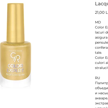
Lacqu
21,00 L
MD
Color Ex
lacuri d
asigura 
pensulei
confera 
tale. 
Color E
culori a
straluci
RU
Палитр
объеди
и насы
акваре
экстра