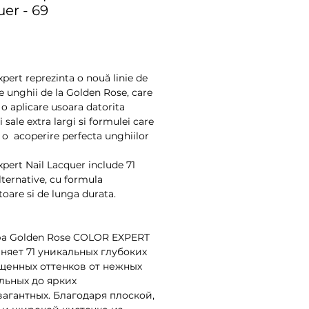
er - 69
Preț
pert reprezinta o nouă linie de 
e unghii de la Golden Rose, care 
o aplicare usoara datorita 
 sale extra largi si formulei care 
o  acoperire perfecta unghiilor 
xpert Nail Lacquer include 71 
lternative, cu formula 
toare si de lunga durata. 
а Golden Rose COLOR EXPERT 
няет 71 уникальных глубоких 
щенных оттенков от нежных 
льных до ярких 
вагантных. Благодаря плоской, 