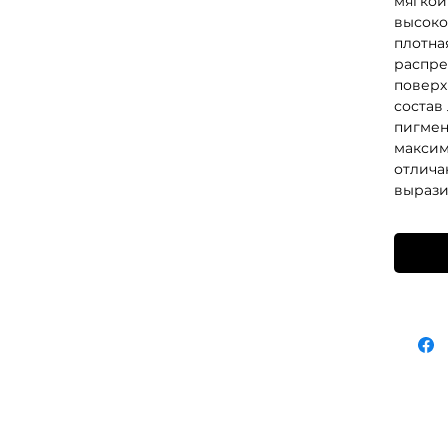
мягкой
высоко
плотна
распре
поверх
состав
пигмен
максим
отлича
вырази