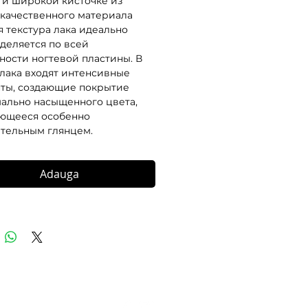
 и широкой кисточке из 
качественного материала 
я текстура лака идеально 
деляется по всей 
ности ногтевой пластины. В 
 лака входят интенсивные 
ты, создающие покрытие 
ально насыщенного цвета, 
ющееся особенно 
тельным глянцем.
Adauga