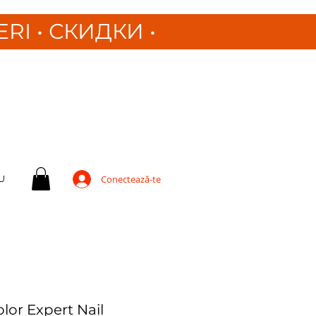
ERI
•
СКИДКИ •
U
Conectează-te
lor Expert Nail