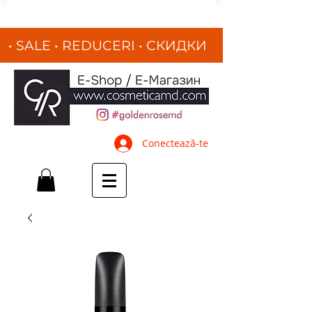
• SALE • REDUCERI
•
СКИДКИ
•
Conectează-te