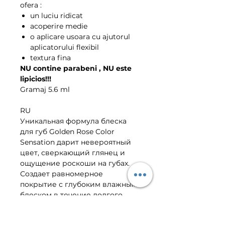
ofera :
un luciu ridicat
acoperire medie
o aplicare usoara cu ajutorul
aplicatorului flexibil
textura fina
NU contine parabeni , NU este
lipicios!!!
Gramaj 5.6 ml
RU
Уникальная формула блеска
для губ Golden Rose Color
Sensation дарит невероятный
цвет, сверкающий глянец и
ощущение роскоши на губах.
Создает равномерное
покрытие с глубоким влажным
блеском в течение долгого
времени без растекания и
липкости. Мягкий гибкий