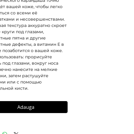
ического карандаша точно
ёт вашей коже, чтобы легко
ться со всеми её
атками и несовершенствами.
ая текстура аккуратно скроет
 круги под глазами,
тные пятна и другие
тные дефекты, а витамин Е в
е позаботится о вашей коже.
пользовать: прорисуйте
ь под глазами, вокруг носа
чечно нанесите на мелкие
ки, затем растушуйте
ми или с помощью
льной кисти.
Adauga