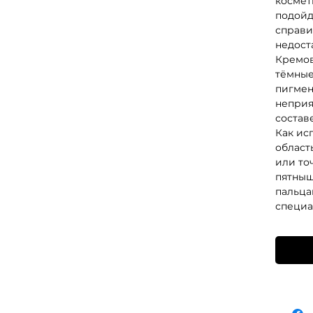
космет
подойд
справи
недост
Кремов
тёмные
пигмен
неприя
состав
Как ис
област
или то
пятныш
пальца
специа