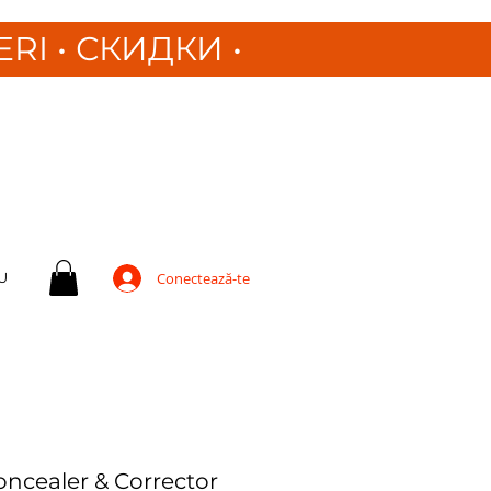
ERI
•
СКИДКИ •
U
Conectează-te
ncealer & Corrector