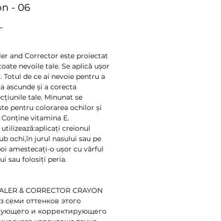
n - 06
Preț
L
er and Corrector este proiectat
oate nevoile tale. Se aplică ușor
. Totul de ce ai nevoie pentru a
,a ascunde și a corecta
cțiunile tale. Minunat se
ște pentru colorarea ochilor și
. Conține vitamina E.
utilizează:aplicați creionul
ub ochi,în jurul nasului sau pe
poi amestecați-o ușor cu vârful
i sau folosiți peria.
ALER & CORRECTOR CRAYON
з семи оттенков этого
ующего и корректирующего