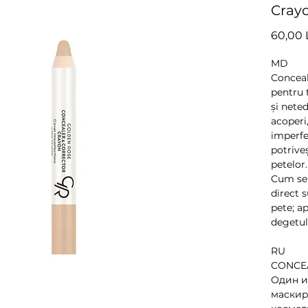
Crayo
60,00 
MD
Conceal
pentru t
și neted
acoperi
imperfe
potrive
petelor
Cum se 
direct s
pete; a
degetulu
RU
CONCE
Один и
маскир