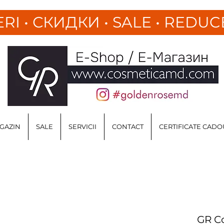
ERI
•
СКИДКИ • SALE • REDUC
GAZIN
SALE
SERVICII
CONTACT
CERTIFICATE CADO
GR Co