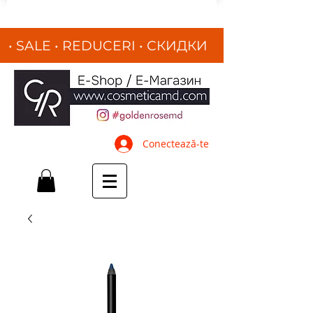
• SALE • REDUCERI
•
СКИДКИ
•
Conectează-te