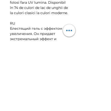
folosi fara UV lumina. Disponibil
în 74 de culori de lac de unghii de
la culori clasici la culori moderne.
RU
Блестящий гель с эффектом
увеличения. Он придает
экстремальный эффект и
создает идеальный блеск
ногтям с воздействием
увеличения. Не требует
использования UV лампы.
Выпускается в 74 вариантах
лаков для ногтей, от
классических оттенков до
модных расцветок.
VIBER | TELEGRAM CLIENT
CENTER
+373-799-01-022