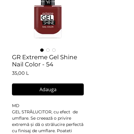
GR Extreme Gel Shine
Nail Color - 54
Preț
35,00 L
Adauga
MD
GEL STRĂLUCITOR, cu efect de
umflare. Se creează o privire
extremă și dă o strălucire perfectă
cu finisaj de umflare. Poateti