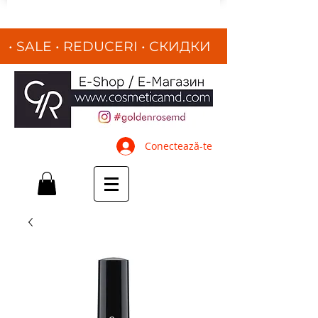
• SALE • REDUCERI
•
СКИДКИ
•
Conectează-te