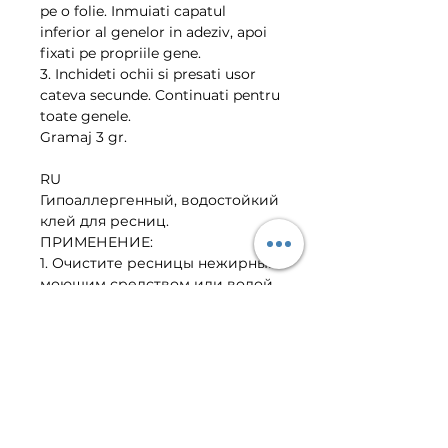
pe o folie. Inmuiati capatul
inferior al genelor in adeziv, apoi
fixati pe propriile gene.
3. Inchideti ochii si presati usor
cateva secunde. Continuati pentru
toate genele.
Gramaj 3 gr.
RU
Гипоаллергенный, водостойкий
клей для ресниц.
ПРИМЕНЕНИЕ:
1. Очистите ресницы нежирным
моющим средством или водой
и мылом.
2. Надавите несколько капель
клея на фольгу. Замачивайте
нижний конец ресницы в клей,
затем закрепите на своих веке.
3. Закройте глаза и осторожно
нажмите несколько секунд.