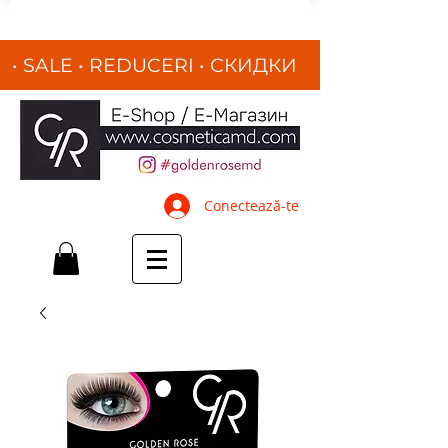
• SALE • REDUCERI
•
СКИДКИ
•
Conectează-te