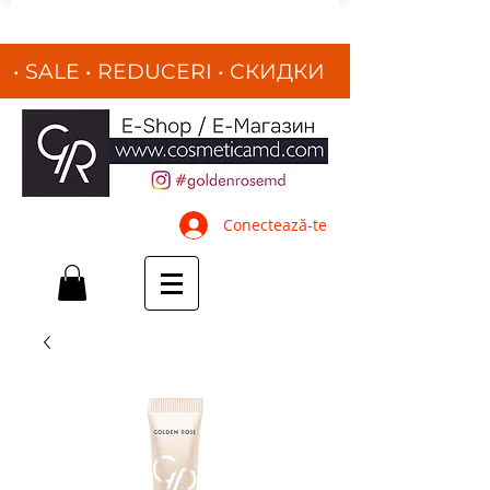
• SALE • REDUCERI
•
СКИДКИ
•
Conectează-te