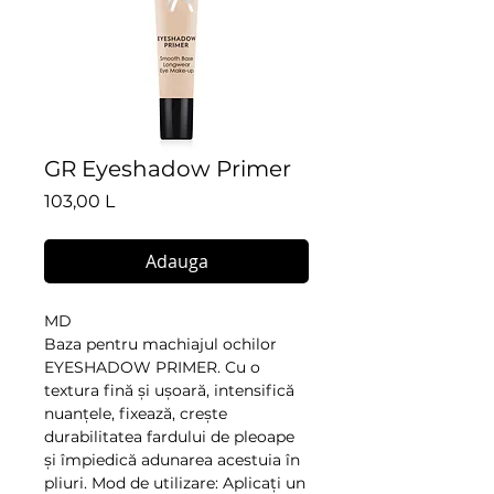
GR Eyeshadow Primer
Preț
103,00 L
Adauga
MD
Baza pentru machiajul ochilor
EYESHADOW PRIMER. Cu o
textura fină și ușoară, intensifică
nuanțele, fixează, crește
durabilitatea fardului de pleoape
și împiedică adunarea acestuia în
pliuri. Mod de utilizare: Aplicați un