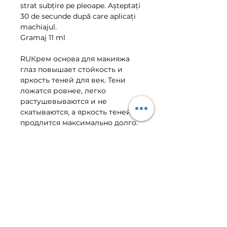
strat subțire pe pleoape. Așteptați
30 de secunde după care aplicați
machiajul.
Gramaj 11 ml
RUКрем основа для макияжа
глаз повышает стойкость и
яркость теней для век. Тени
ложатся ровнее, легко
растушевываются и не
скатываются, а яркость теней
продлится максимально долго.
Крем легко наносится, при
высыхании становится
прозрачным и дарит более
длительный и выразительный
макияж. Способ применения:
нанесите тонкий слой крема на
веки, подождите 30 секунд до
полного его высыхания и
нанесите тени для век.