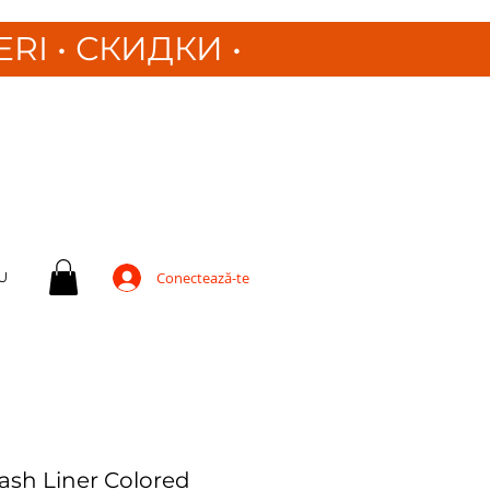
ERI
•
СКИДКИ •
U
Conectează-te
ash Liner Colored