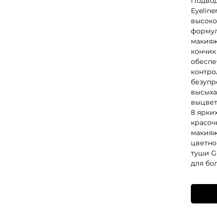
Подводк
Eyeline
высоко
формул
макияж
кончик
обеспе
контро
безупр
высыха
выцвет
8 ярки
красоч
макияж
цветно
туши GR
для бо