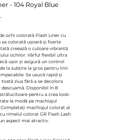
ner - 104 Royal Blue
Preț
L
e ochi colorată Flash Liner cu
 sa colorată ușoară și foarte
ată creează o culoare vibrantă
lui ochilor. Vârful flexibil ultra
necă ușor și asigură un control
e la subțire la gros pentru linii
impecabile. Se usucă rapid și
 toată ziua fără a se decolora
e descuamă. Disponibil în 8
strălucitoare pentru a crea look-
orate la modă pe machiajul
. Completați machiajul colorat al
 cu rimelul colorat GR Flash Lash
un aspect mai atractiv.