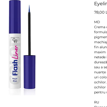
Eyeli
78,00 
MD
Crema d
formula
pigment
machiaju
fin alu
maxim d
netede 
durează
sau a s
nuanțe 
uri col
ochilor
ochilor
pentru 
RU