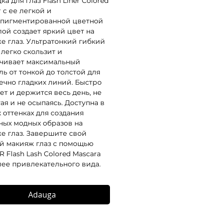
а для глаз Flash Liner Colored
r с ее легкой и
пигментированной цветной
ой создает яркий цвет на
е глаз. Ультратонкий гибкий
 легко скользит и
чивает максимальный
ль от тонкой до толстой для
ечно гладких линий. Быстро
ет и держится весь день, не
ая и не осыпаясь. Доступна в
х оттенках для создания
ных модных образов на
е глаз. Завершите свой
й макияж глаз с помощью
 Flash Lash Colored Mascara
лее привлекательного вида.
Adauga