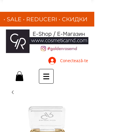
• SALE • REDUCERI
•
СКИДКИ
•
Conectează-te