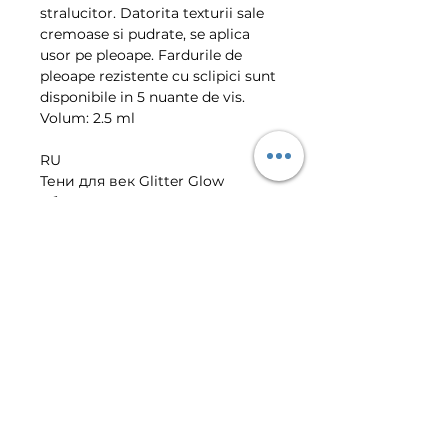
stralucitor. Datorita texturii sale
cremoase si pudrate, se aplica
usor pe pleoape. Fardurile de
pleoape rezistente cu sclipici sunt
disponibile in 5 nuante de vis.
Volum: 2.5 ml
RU
Тени для век Glitter Glow
обогащены отражающими
частицами для придания
блеска. Благодаря кремовой
пудровой текстуре его легко
наносить на веки. Стойкие тени
для век с блестками
представлены в 5 мечтательных
оттенках.
Объем: 2.5 мл