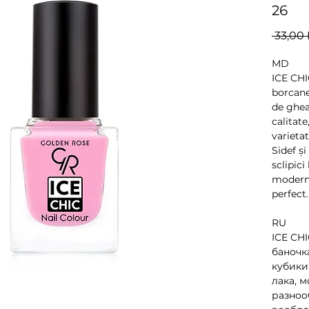
26
 33,00 
MD
ICE CHI
borcane
de gheat
calitate
varietat
Sidef și
sclipici
moderne
perfect.
RU
ICE CHI
баночк
кубики
лака, м
разноо