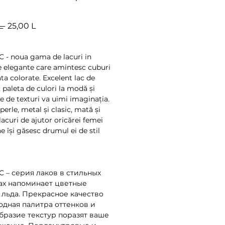
Preț
Preț
L 
25,00 L
normal
redus
C - noua gama de lacuri in 
 elegante care amintesc cuburi 
a colorate. Excelent lac de 
, paleta de culori la modă și 
e de texturi va uimi imaginația. 
 perle, metal și clasic, mată și 
 lacuri de ajutor oricărei femei 
 își găsesc drumul ei de stil 
C – серия лаков в стильных 
ах напоминает цветные 
 льда. Прекрасное качество 
одная палитра оттенков и 
бразие текстур поразят ваше 