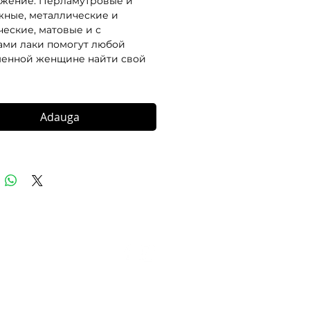
жение. Перламутровые и 
ные, металлические и 
еские, матовые и с 
ами лаки помогут любой 
енной женщине найти свой 
Adauga
© 2016-2026 Golden Rose E-Shop.