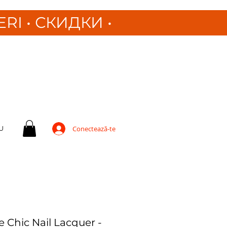
ERI
•
СКИДКИ •
U
Conectează-te
e Chic Nail Lacquer -