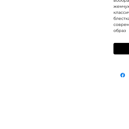
вообра
жемчуж
классич
блестк
соврем
образ
M CLIENT CENTER +373-799-01-022