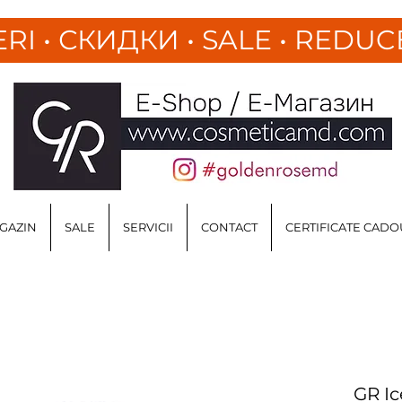
ERI
•
СКИДКИ • SALE • REDUC
GAZIN
SALE
SERVICII
CONTACT
CERTIFICATE CADO
GR Ic