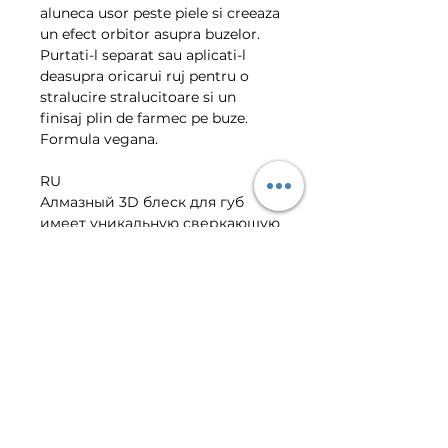
aluneca usor peste piele si creeaza
un efect orbitor asupra buzelor.
Purtati-l separat sau aplicati-l
deasupra oricarui ruj pentru o
stralucire stralucitoare si un
finisaj plin de farmec pe buze.
Formula vegana.
RU
Алмазный 3D блеск для губ
имеет уникальную сверкающую
и сияющую формулу. Гладкая
текстура легко скользит по
коже и создает ослепительный
эффект на губах. Носите его
отдельно или накладывайте
поверх любой помады для
бриллиантового блеска и
гламурного финиша на губах.
Веганская формула.