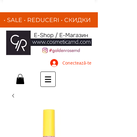
• SALE • REDUCERI
•
СКИДКИ
•
Conectează-te