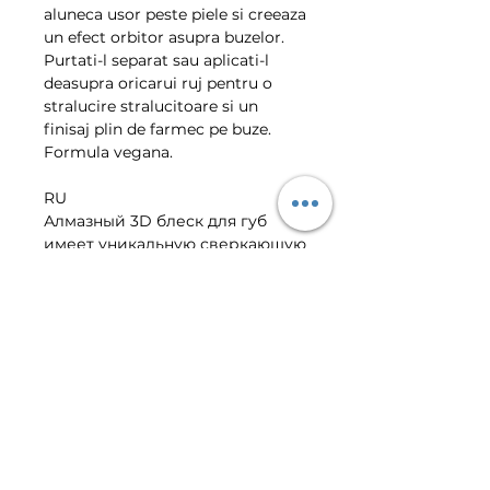
aluneca usor peste piele si creeaza
un efect orbitor asupra buzelor.
Purtati-l separat sau aplicati-l
deasupra oricarui ruj pentru o
stralucire stralucitoare si un
finisaj plin de farmec pe buze.
Formula vegana.
RU
Алмазный 3D блеск для губ
имеет уникальную сверкающую
и сияющую формулу. Гладкая
текстура легко скользит по
коже и создает ослепительный
эффект на губах. Носите его
отдельно или накладывайте
поверх любой помады для
бриллиантового блеска и
гламурного финиша на губах.
Веганская формула.