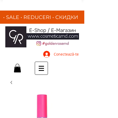
• SALE • REDUCERI
•
СКИДКИ
•
Conectează-te