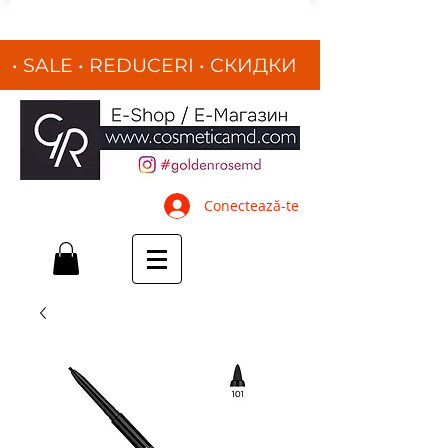
• SALE • REDUCERI
•
СКИДКИ
•
Conectează-te