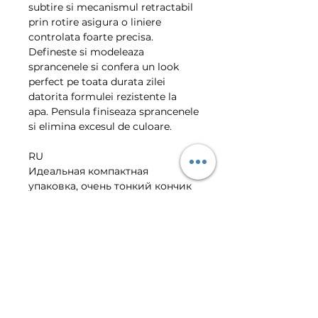
subtire si mecanismul retractabil 
prin rotire asigura o liniere 
controlata foarte precisa. 
Defineste si modeleaza 
sprancenele si confera un look 
perfect pe toata durata zilei 
datorita formulei rezistente la 
apa. Pensula finiseaza sprancenele 
si elimina excesul de culoare.  
RU
Идеальная компактная 
упаковка, очень тонкий кончик 
и выдвижной скручивающийся 
механизм, который придает 
бровям крайне точную линию. 
Придаёт форму бровям и 
идеальный внешний вид  в 
течение всего дня. Содержит 
водоустойчивую формулу. 
Конец кисти ухаживает за 