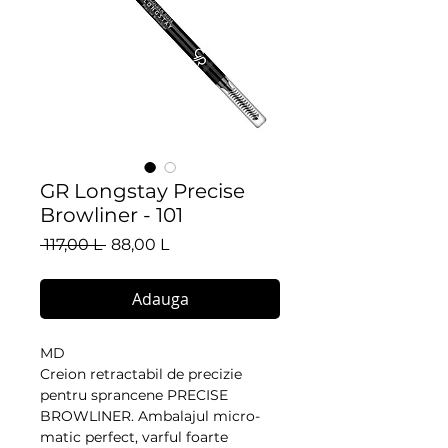
GR Longstay Precise
Browliner - 101
Preț
Preț
 117,00 L 
88,00 L
normal
redus
Adauga
MD
Creion retractabil de precizie 
pentru sprancene PRECISE 
BROWLINER. Ambalajul micro-
matic perfect, varful foarte 