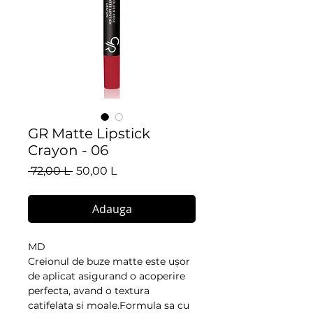
GR Matte Lipstick
Crayon - 06
Preț
Preț
 72,00 L 
50,00 L
normal
redus
Adauga
MD
Creionul de buze matte este ușor 
de aplicat asigurand o acoperire 
perfecta, avand o textura 
catifelata si moale.Formula sa cu 