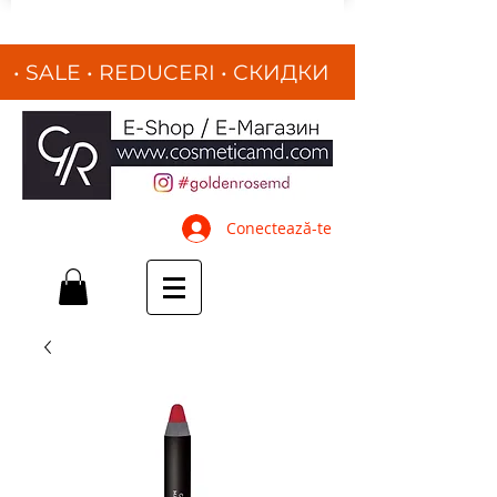
• SALE • REDUCERI
•
СКИДКИ
•
Conectează-te