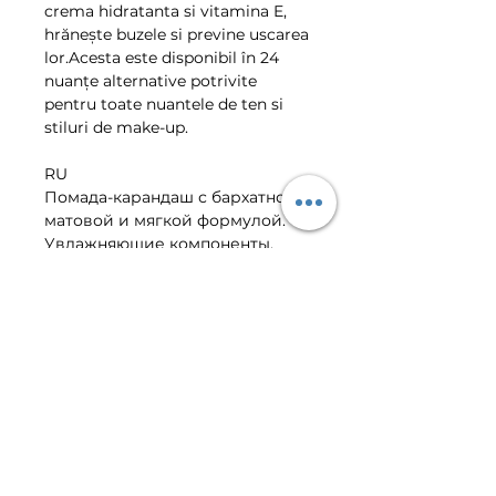
crema hidratanta si vitamina E, 
hrănește buzele si previne uscarea 
lor.Acesta este disponibil în 24 
nuanțe alternative potrivite 
pentru toate nuantele de ten si 
stiluri de make-up.
RU
Помада-карандаш с бархатной, 
матовой и мягкой формулой. 
Увлажняющие компоненты, 
натуральные воски и витамин Е 
в составе питают губы и 
предотвращают их высыхание. 
Не содержит парабенов, 
дерматологически 
тестирована. Коллекция 
прекрасных цветов подходят 
для всех оттенков кожи и 
стилей макияжа.