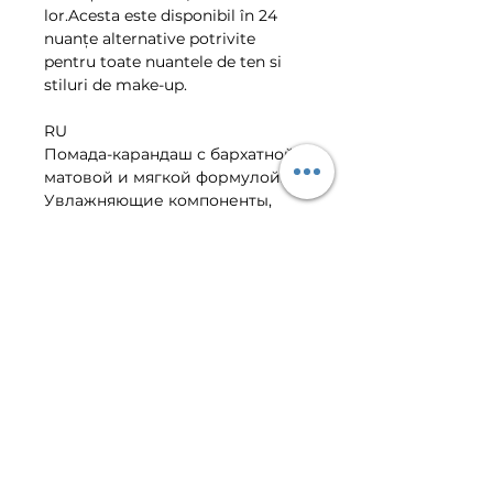
lor.Acesta este disponibil în 24 
nuanțe alternative potrivite 
pentru toate nuantele de ten si 
stiluri de make-up.
RU
Помада-карандаш с бархатной, 
матовой и мягкой формулой. 
Увлажняющие компоненты, 
натуральные воски и витамин Е 
в составе питают губы и 
предотвращают их высыхание. 
Не содержит парабенов, 
дерматологически 
тестирована. Коллекция 
прекрасных цветов подходят 
для всех оттенков кожи и 
стилей макияжа.