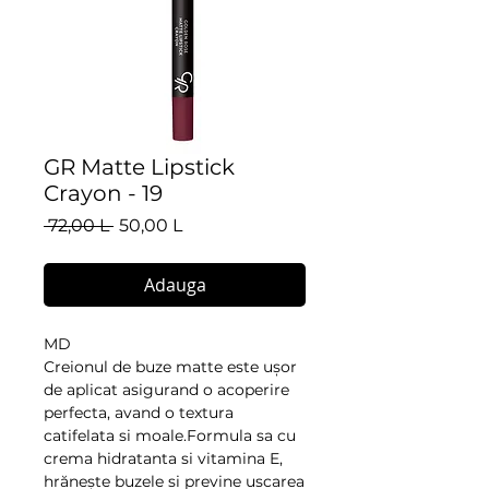
GR Matte Lipstick
Crayon - 19
Preț
Preț
 72,00 L 
50,00 L
normal
redus
Adauga
MD
Creionul de buze matte este ușor 
de aplicat asigurand o acoperire 
perfecta, avand o textura 
catifelata si moale.Formula sa cu 
crema hidratanta si vitamina E, 
hrănește buzele si previne uscarea 