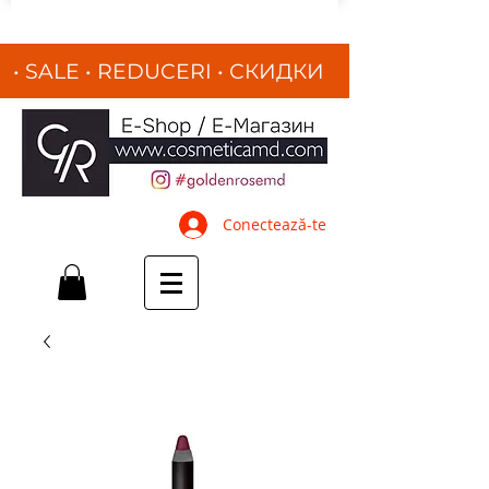
• SALE • REDUCERI
•
СКИДКИ
•
Conectează-te