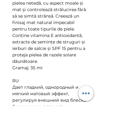
pielea netedă, cu aspect moale și
mat și controlează strălucirea fără
să se simtă strânsă. Creează un
finisaj mat natural impecabil
pentru toate tipurile de piele.
Conține vitamina E antioxidantă,
extracte de semințe de struguri și
ierburi de salcie și SPF 15 pentru a
proteja pielea de razele solare
dăunătoare.
Gramaj: 35 ml
RU
Дает гладкий, однородный и
мягкий матовый эффект,
регулируя внешний вид блеска
без ощущения тяжести и
жирности. Создает
безупречный, естественный,
матовый эффект для всех типов
кожи. Его состав содержит