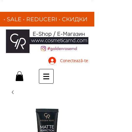
• SALE • REDUCERI
•
СКИДКИ
•
Conectează-te