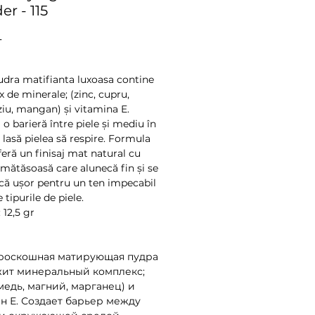
r - 115
Preț
L
dra matifianta luxoasa contine
 de minerale; (zinc, cupru,
u, mangan) și vitamina E.
o barieră între piele și mediu în
 lasă pielea să respire. Formula
feră un finisaj mat natural cu
 mătăsoasă care alunecă fin și se
ă ușor pentru un ten impecabil
 tipurile de piele.
 12,5 gr
роскошная матирующая пудра
ит минеральный комплекс;
медь, магний, марганец) и
н Е. Создает барьер между