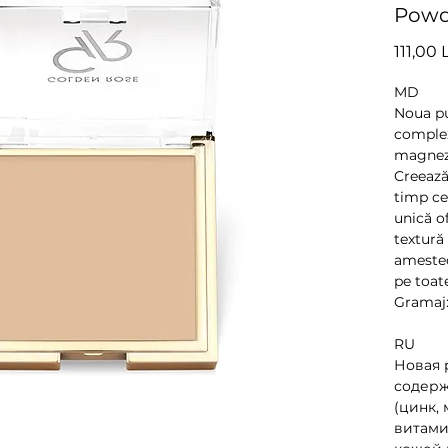
Powde
111,00 
MD
Noua pu
complex
magnezi
Creează 
timp ce
unică o
textură
amestec
pe toate
Gramaj:
RU
Новая 
содерж
(цинк, 
витами