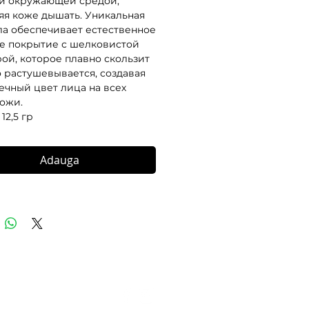
и окружающей средой,
яя коже дышать. Уникальная
а обеспечивает естественное
е покрытие с шелковистой
рой, которое плавно скользит
о растушевывается, создавая
ечный цвет лица на всех
кожи.
12,5 гр
Adauga