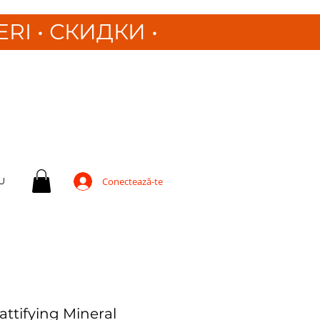
ERI
•
СКИДКИ •
U
Conectează-te
ttifying Mineral