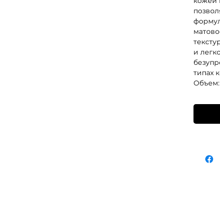
кожей 
позвол
формул
матово
тексту
и легк
безупр
типах 
Объем: 