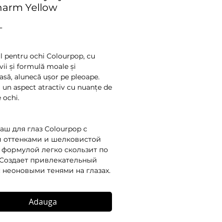
harm Yellow
Preț
L
l pentru ochi Colourpop, cu
vii și formulă moale și
să, alunecă ușor pe pleoape.
 un aspect atractiv cu nuanțe de
 ochi.
аш для глаз Colourpop с
 оттенками и шелковистой
 формулой легко скользит по
 Создает привлекательный
с неоновыми тенями на глазах.
Adauga