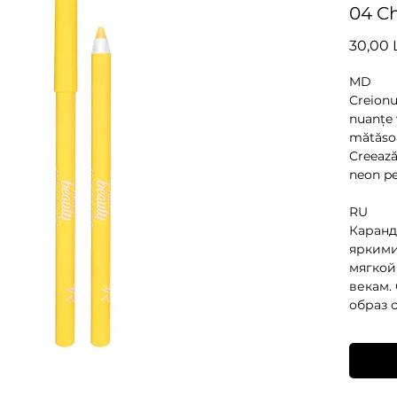
04 C
30,00 
MD
Creionu
nuanțe 
mătăsoa
Creează
neon pe
RU
Каранд
яркими
мягкой
векам.
образ 