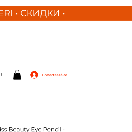
ERI
•
СКИДКИ •
U
Conectează-te
ss Beauty Eye Pencil -