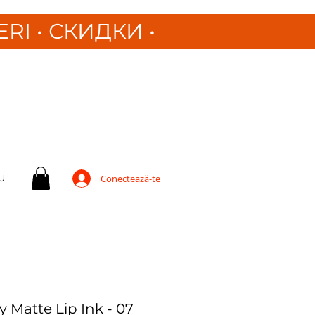
ERI
•
СКИДКИ •
U
Conectează-te
 Matte Lip Ink - 07