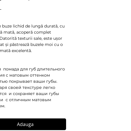
Preț
L
e buze lichid de lungă durată, cu
ă mată, acoperă complet
Datorită texturii sale, este ușor
cat și păstrează buzele moi cu o
mată excelentă.
 помада для губ длительного
ия с матовым оттенком
тью покрывает ваши губы.
аря своей текстуре легко
тся и сохраняет ваши губы
и с отличным матовым
ом.
Adauga