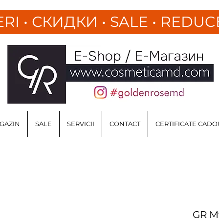
ERI
•
СКИДКИ • SALE • REDUC
GAZIN
SALE
SERVICII
CONTACT
CERTIFICATE CADO
GR My