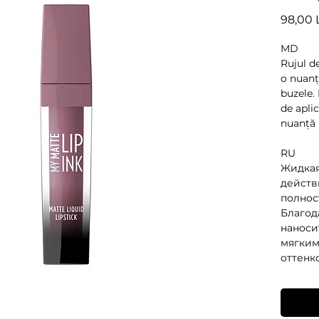
98,00 
MD
Rujul d
o nuanț
buzele. 
de apli
nuanță 
RU
Жидкая
действ
полнос
Благод
наноси
мягким
оттенк