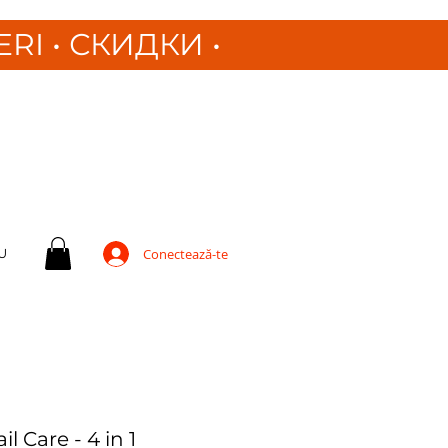
ERI
•
СКИДКИ •
U
Conectează-te
il Care - 4 in 1