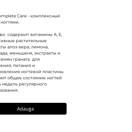
Complete Care - комплексный 
 ногтями.
во  содержит витамины A, E, 
ктивные растительные 
ты алоэ вера, лимона, 
ада, женьшеня, экстракты и 
емян граната  для 
ения, питания и 
новления ногтевой пластины. 
ют общее состояние ногтей 
4 недель регулярного 
зования.
Adauga