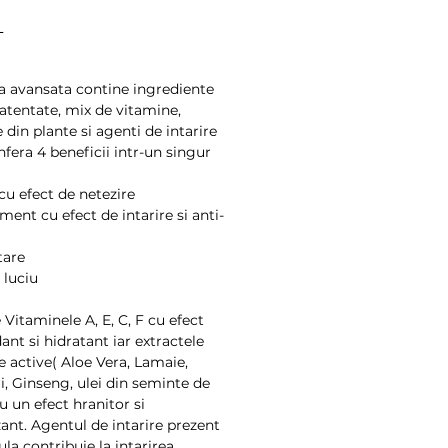
Preț
L
 avansata contine ingrediente 
atentate, mix de vitamine, 
 din plante si agenti de intarire 
fera 4 beneficii intr-un singur 
cu efect de netezire
ment cu efect de intarire si anti-
tare
 luciu
Vitaminele A, E, C, F cu efect 
ant si hidratant iar extractele 
 active( Aloe Vera, Lamaie, 
i, Ginseng, ulei din seminte de 
u un efect hranitor si 
zant. Agentul de intarire prezent 
la contribuie la intarirea 