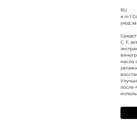
RU
4 in 1 
уход за
Средст
C, F, а
экстрак
виногр
масло с
увлажн
восста
Улучша
после 
исполь