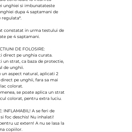
ei unghiei si imbunatateste 
unghiei dupa 4 saptamani de 
e regulata*.
at constatat in urma testului de 
tate pe 4 saptamani.
CTIUNI DE FOLOSIRE:
ti direct pe unghia curata.
ti un strat, ca baza de protectie, 
l de unghii.
 un aspect natural, aplicati 2 
 direct pe unghii, fara sa mai 
 lac colorat.
emenea, se poate aplica un strat 
cul colorat, pentru extra luciu.
: INFLAMABIL! A se feri de 
si foc deschis! Nu inhalati! 
entru uz extern! A nu se lasa la 
a copiilor.