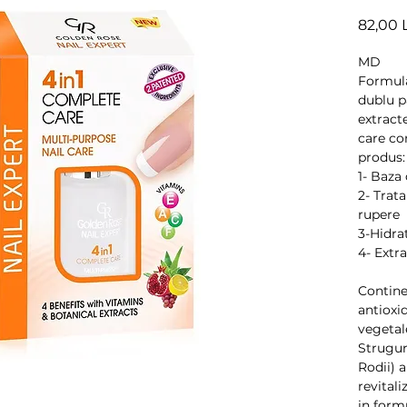
82,00 
MD
Formula
dublu p
extracte
care con
produs:
1- Baza 
2- Trata
rupere
3-Hidra
4- Extra
Contine 
antioxid
vegetale
Strugur
Rodii) a
revitali
in formu