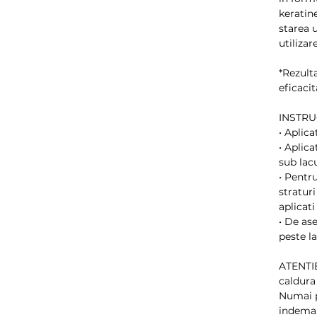
keratin
starea 
utilizar
*Rezult
eficaci
INSTRU
• Aplica
• Aplica
sub lacu
• Pentru
straturi
aplicati
• De as
peste la
ATENTIE
caldura 
Numai p
indeman