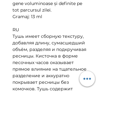
gene voluminoase și definite pe
tot parcursul zilei.
Gramaj: 13 ml
RU
Тушь имеет сборную текстуру,
добавляя длину, сумасшедший
объём, разделяя и подкручивая
ресницы. Кисточка в форме
песочных часов оказывает
прямое влияние на тщательное
разделение и аккуратно
покрывает ресницы без
комочков. Тушь содержит
специальный комплекс -
активный уход с витаминами A
и E, обеспечивая защиту и
питание ресниц. Держится в
течение всего дня, не
скатываясь и не осыпаясь.
Объем 13 мл