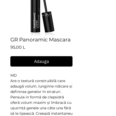
GR Panoramic Mascara
Preț
95,00 L
Adauga
MD
Are o textură construibilă care
adaugă volum, lungime ridicare și
definirea genelor în straturi.
Pensula in formă de clepsidră
oferă volum maxim și îmbracă cu
ușurință genele una câte una fără
să le lipească. Creează instantaneu