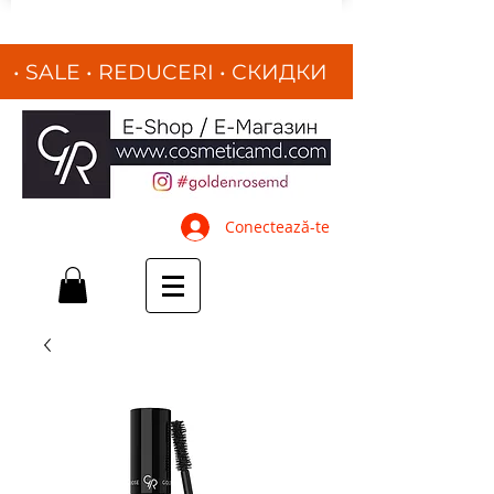
• SALE • REDUCERI
•
СКИДКИ
•
Conectează-te