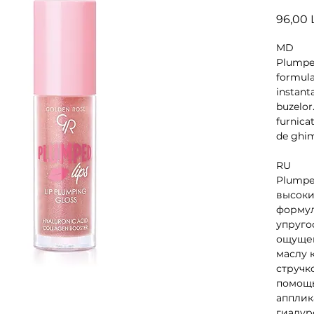
96,00 
MD
Plumped
formula
instant
buzelor
furnicat
de ghimb
RU
Plumped
высоки
формул
упруго
ощущен
маслу 
стручк
помощь
апплик
гиалур