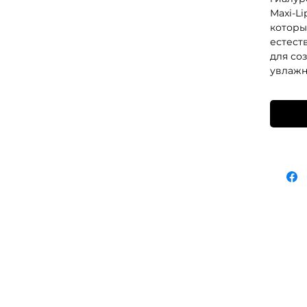
Maxi-Li
которы
естест
для соз
увлажн
M CLIENT CENTER +373-799-01-022