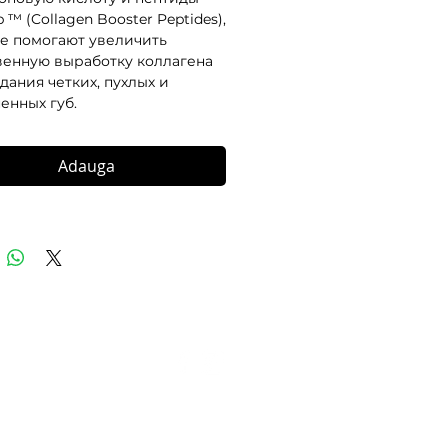
p ™ (Collagen Booster Peptides),
е помогают увеличить
венную выработку коллагена
дания четких, пухлых и
енных губ.
Adauga
© 2016-2026 Golden Rose E-Shop.