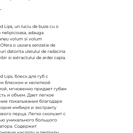
Preț
L
 Lips, un luciu de buze cu o
 nelipicioasa, adauga
aneu volum si volum
.Ofera o usoara senzatie de
uri datorita uleiului de radacina
ir si extractului de ardei capia.
 Lips, блеск для губ с
м блеском и нелипкой
ой, мгновенно придает губам
сть и объем. Дает легкое
ие покалывания благодаря
корня имбиря и экстракту
ового перца. Легко скользит с
ю уникального большого
атора. Содержит
оновую кислоту и пептиды