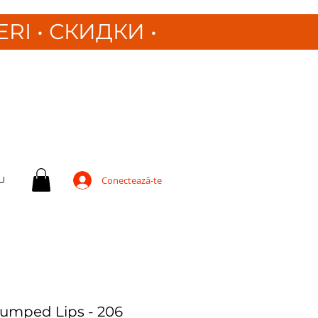
ERI
•
СКИДКИ •
U
Conectează-te
lumped Lips - 206