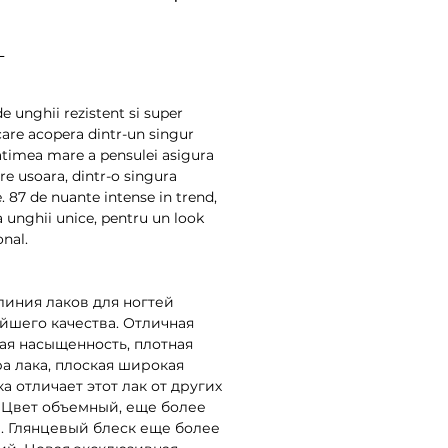
Preț
L
e unghii rezistent si super 
care acopera dintr-un singur 
Latimea mare a pensulei asigura 
re usoara, dintr-o singura 
. 87 de nuante intense in trend, 
a unghii unice, pentru un look 
onal.
линия лаков для ногтей 
йшего качества. Отличная 
ая насыщенность, плотная 
а лака, плоская широкая 
а отличает этот лак от других 
 Цвет объемный, еще более 
. Глянцевый блеск еще более 