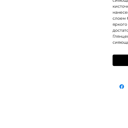
сияющи
кисточ
нанесе
слоем 
яркого
достато
Глянце
сияющи