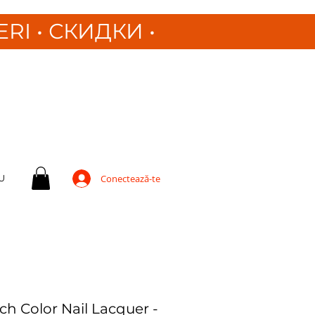
ERI
•
СКИДКИ •
U
Conectează-te
ch Color Nail Lacquer -