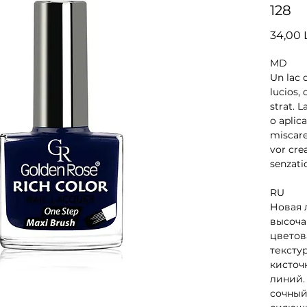
128
34,00 
MD
Un lac d
lucios, 
strat. 
o aplica
miscare
vor cre
senzati
RU
Новая 
высоча
цветов
текстур
кисточк
линий.
сочный