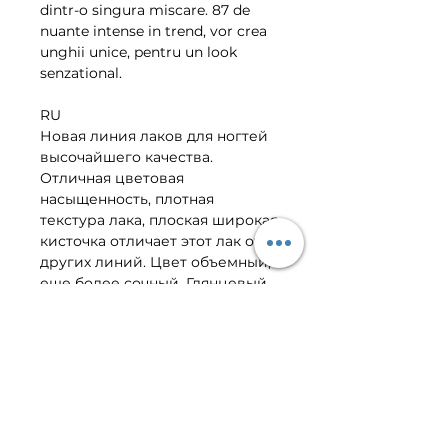
dintr-o singura miscare. 87 de 
nuante intense in trend, vor crea 
unghii unice, pentru un look 
senzational.
RU
Новая линия лаков для ногтей 
высочайшего качества. 
Отличная цветовая 
насыщенность, плотная 
текстура лака, плоская широкая 
кисточка отличает этот лак от 
других линий. Цвет объемный, 
еще более сочный. Глянцевый 
блеск еще более сияющий. 
Новая эксклюзивная кисточка 
обеспечивает более точное 
нанесение, лак ложится 
ровным слоем без полосок. Для 
получения яркого и гладкого 
маникюра достаточно нанести 