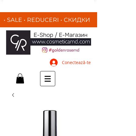
• SALE • REDUCERI
•
СКИДКИ
•
Conectează-te