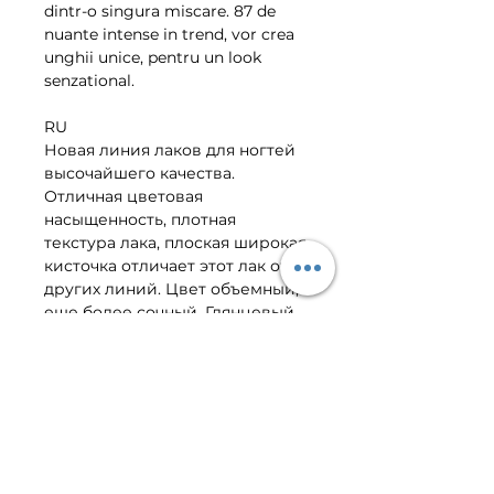
dintr-o singura miscare. 87 de 
nuante intense in trend, vor crea 
unghii unice, pentru un look 
senzational.
RU
Новая линия лаков для ногтей 
высочайшего качества. 
Отличная цветовая 
насыщенность, плотная 
текстура лака, плоская широкая 
кисточка отличает этот лак от 
других линий. Цвет объемный, 
еще более сочный. Глянцевый 
блеск еще более сияющий. 
Новая эксклюзивная кисточка 
обеспечивает более точное 
нанесение, лак ложится 
ровным слоем без полосок. Для 
получения яркого и гладкого 
маникюра достаточно нанести 