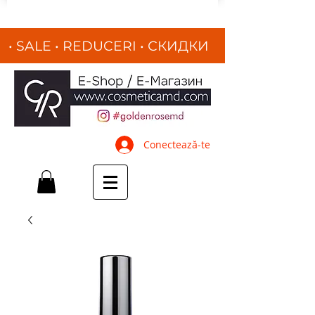
• SALE • REDUCERI
•
СКИДКИ
•
Conectează-te