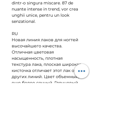
dintr-o singura miscare. 87 de 
nuante intense in trend, vor crea 
unghii unice, pentru un look 
senzational.
RU
Новая линия лаков для ногтей 
высочайшего качества. 
Отличная цветовая 
насыщенность, плотная 
текстура лака, плоская широкая 
кисточка отличает этот лак от 
других линий. Цвет объемный, 
еще более сочный. Глянцевый 
блеск еще более сияющий. 
Новая эксклюзивная кисточка 
обеспечивает более точное 
нанесение, лак ложится 
ровным слоем без полосок. Для 
получения яркого и гладкого 
маникюра достаточно нанести 