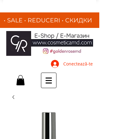
• SALE • REDUCERI
•
СКИДКИ
•
Conectează-te