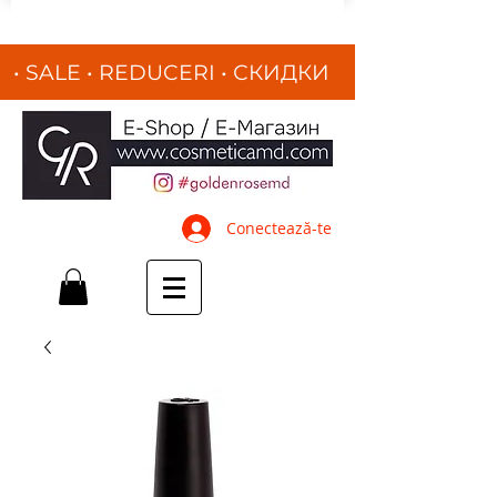
• SALE • REDUCERI
•
СКИДКИ
•
Conectează-te