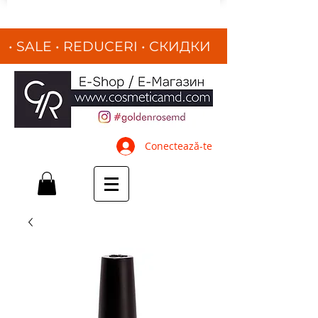
• SALE • REDUCERI
•
СКИДКИ
•
Conectează-te