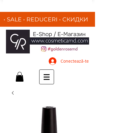
• SALE • REDUCERI
•
СКИДКИ
•
Conectează-te