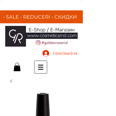
• SALE • REDUCERI
•
СКИДКИ
•
Conectează-te