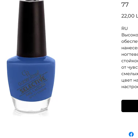
77
22,00 
RU
Высоко
обеспе
нанесе
ногтев
стойкос
от чув
смелых
цвет н
настро