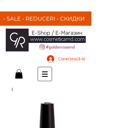
• SALE • REDUCERI
•
СКИДКИ
•
Conectează-te