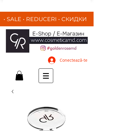
• SALE • REDUCERI
•
СКИДКИ
•
Conectează-te