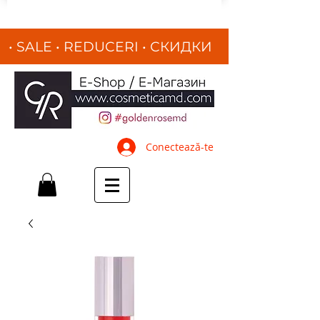
• SALE • REDUCERI
•
СКИДКИ
•
Conectează-te