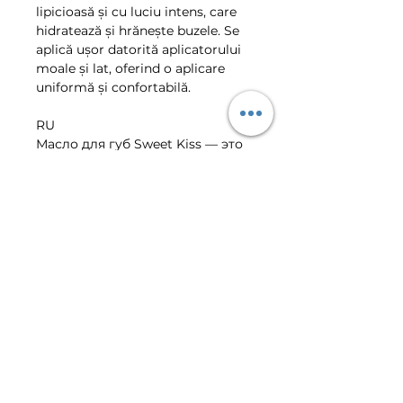
lipicioasă și cu luciu intens, care
hidratează și hrănește buzele. Se
aplică ușor datorită aplicatorului
moale și lat, oferind o aplicare
uniformă și confortabilă.
RU
Масло для губ Sweet Kiss — это
гибрид между блеском для губ
и маслом для губ, обладающий
невязкой, высокоблескующей
формулой, которая увлажняет и
питает. Легко наносится
благодаря мягкому, широкому
аппликатору для гладкого и
комфортного нанесения.
VIBER | TELEGRAM CLIENT
CENTER
+373-799-01-022