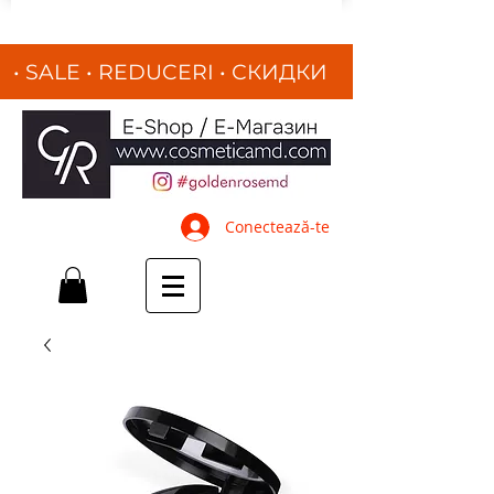
• SALE • REDUCERI
•
СКИДКИ
•
Conectează-te