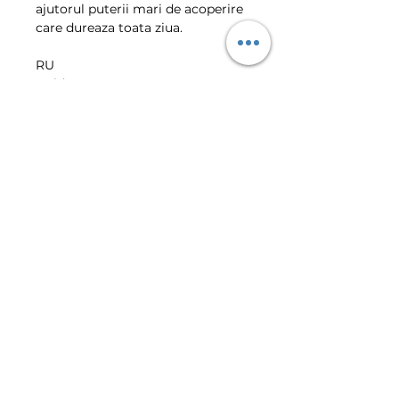
ajutorul puterii mari de acoperire 
care dureaza toata ziua.
RU
Golden Rose True Matte Press 
Powder гарантирует, что блеск 
сведен к минимуму, в то время 
как гладкий и матовый эффект 
создается с высоким охватом, 
который длится в течение 
всего дня.
VIBER | TELEGRAM CLIENT
CENTER
+373-799-01-022
©
2016-2026
Golden Rose E-
Shop.