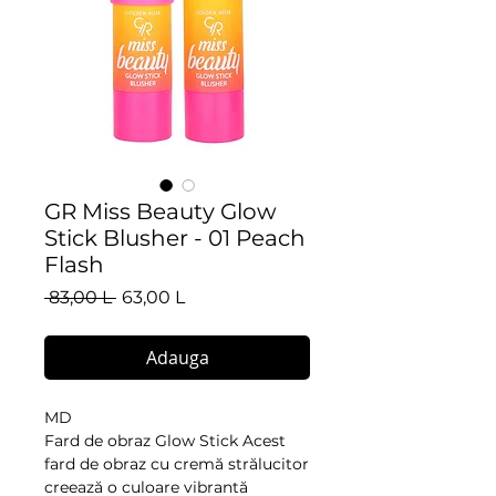
GR Miss Beauty Glow
Stick Blusher - 01 Peach
Flash
Preț
Preț
 83,00 L 
63,00 L
normal
redus
Adauga
MD
Fard de obraz Glow Stick Acest
fard de obraz cu cremă strălucitor
creează o culoare vibrantă