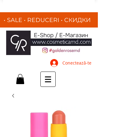
• SALE • REDUCERI
•
СКИДКИ
•
Conectează-te