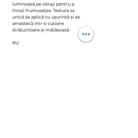
luminoasă pe obraji pentru a
înroși frumusețea. Textura sa
unică se aplică cu ușurință și se
amestecă într-o culoare
strălucitoare și mătăsoasă.
RU
Румяна-стик Glow Stick Румяна-
стик со светящимся кремом
создают сияющий яркий цвет
на щеках для краснеющей
красоты. Его уникальная
текстура легко наносится и
смешивается с шелковистым
ярким сияющим цветом.
VIBER | TELEGRAM CLIENT
CENTER
+373-799-01-022