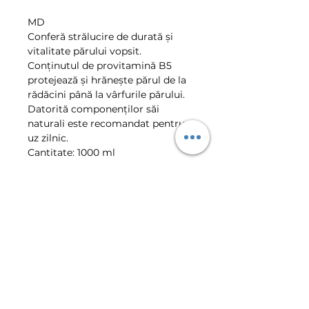
MD
Conferă strălucire de durată şi 
vitalitate părului vopsit. 
Conţinutul de provitamină B5 
protejează şi hrăneşte părul de la 
rădăcini până la vârfurile părului. 
Datorită componenţilor săi 
naturali este recomandat pentru 
uz zilnic.
Cantitate: 1000 ml
RU
Обеспечивает окрашенным 
волосам длительный блеск и 
жизненную силу. Его формула с 
витамином В5 защищает и 
питает волосы от корней до 
кончиков . Рекомендуется для 
ежедневного использования.
Расфасовка: 1000 мл