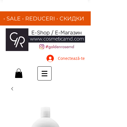
• SALE • REDUCERI
•
СКИДКИ
•
Conectează-te