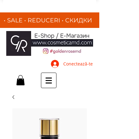
• SALE • REDUCERI
•
СКИДКИ
•
Conectează-te