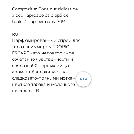
Compoziție: Conținut ridicat de
alcool, aproape ca o apă de
toaletă - aproximativ 70%.
RU
Парфюмированный спрей для
тела с шиммером TROPIC
ESCAPE - это неповторимое
сочетание чувственности и
соблазна! С первых минут
аромат обволакивает вас
сладковато-пряными нотками
цветков табака и молочного
шоколада. В
«сердечных» нотах господствую
т кокос, сладкая карамель и
белые цветы гелиотропа, а
густой и мягкий шлейф соткан
из белого мускуса, ванили и
амбры.