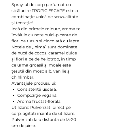
Spray-ul de corp parfumat cu
strălucire TROPIC ESCAPE este o
combinație unică de senzualitate
și tentație!
Încă din primele minute, aroma te
învăluie cu note dulci-picante de
flori de tutun și ciocolată cu lapte.
Notele de „inima” sunt dominate
de nucă de cocos, caramel dulce
și flori albe de heliotrop, în timp
ce urma groasă și moale este
țesută din mosc alb, vanilie și
chihlimbar.
Avantajele produsului:
Consistență ușoară.
Compoziție vegană.
Aroma fructat-florala.
Utilizare: Pulverizati direct pe
corp, agitati inainte de utilizare.
Pulverizati la o distanta de 15-20
cm de piele.