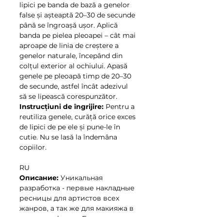
lipici pe banda de bază a genelor
false și așteaptă 20–30 de secunde
până se îngroașă ușor. Aplică
banda pe pielea pleoapei – cât mai
aproape de linia de creștere a
genelor naturale, începând din
colțul exterior al ochiului. Apasă
genele pe pleoapă timp de 20–30
de secunde, astfel încât adezivul
să se lipească corespunzător.
Instrucțiuni de îngrijire:
Pentru a
reutiliza genele, curăță orice exces
de lipici de pe ele și pune-le în
cutie. Nu se lasă la îndemâna
copiilor.
RU
Описание:
Уникальная
разработка - первые накладные
ресницы для артистов всех
жанров, а так же для макияжа в