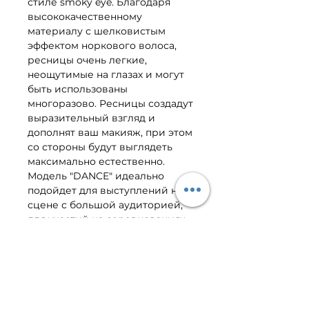
стиле smoky eye. Благодаря
высококачественному
материалу с шелковистым
эффектом норкового волоса,
ресницы очень легкие,
неощутимые на глазах и могут
быть использованы
многоразово. Ресницы создадут
выразительный взгляд и
дополнят ваш макияж, при этом
со стороны будут выглядеть
максимально естественно.
Модель "DANCE" идеально
подойдет для выступлений на
сцене с большой аудиторией,
для участий на соревнованиях
и представлениях. Может быть
использовано более 30 раз.
Способ применения:
Примерьте накладные ресницы
к глазам. Если лента длиннее,
чем нужно, подрежьте