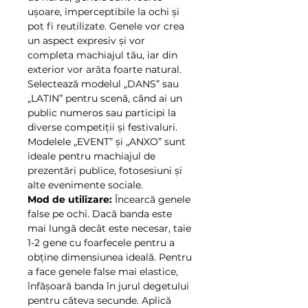
ușoare, imperceptibile la ochi și
pot fi reutilizate. Genele vor crea
un aspect expresiv și vor
completa machiajul tău, iar din
exterior vor arăta foarte natural.
Selectează modelul „DANS” sau
„LATIN” pentru scenă, când ai un
public numeros sau participi la
diverse competiții și festivaluri.
Modelele „EVENT” și „ANXO” sunt
ideale pentru machiajul de
prezentări publice, fotosesiuni și
alte evenimente sociale.
Mod de utilizare:
Încearcă genele
false pe ochi. Dacă banda este
mai lungă decât este necesar, taie
1-2 gene cu foarfecele pentru a
obține dimensiunea ideală. Pentru
a face genele false mai elastice,
înfășoară banda în jurul degetului
pentru câteva secunde. Aplică