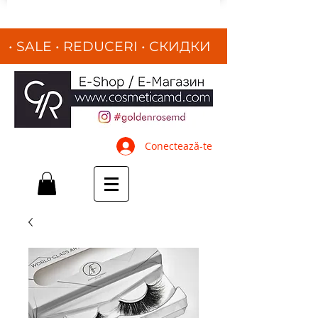
• SALE • REDUCERI
•
СКИДКИ
•
Conectează-te